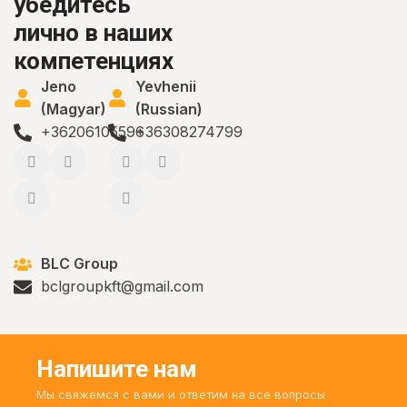
убедитесь
лично в наших
компетенциях
Jeno
Yevhenii
(Magyar)
(Russian)
+36206105596
+36308274799
BLC Group
bclgroupkft@gmail.com
Напишите нам
Мы свяжемся с вами и ответим на все вопросы